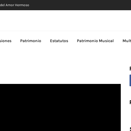
n del Amor Hermoso
siones
Patrimonio
Estatutos
Patrimonio Musical
Mul